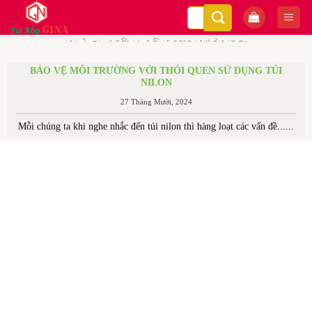
Bỏ
Tìm
qua
kiếm:
TIN TỨC
BẢO VỆ MÔI TRƯỜNG
nội
dung
VỚI THÓI QUEN SỬ
BẢO VỆ MÔI TRƯỜNG VỚI THÓI QUEN SỬ DỤNG TÚI
NILON
DỤNG TÚI NILON
27 Tháng Mười, 2024
27 Tháng Mười, 2024
Mỗi chúng ta khi nghe nhắc đến túi nilon thì hàng loạt các vấn đề......
Mỗi chúng ta khi nghe nhắc đến túi nilon thì hàng
loạt các vấn đề......
→
TIẾP TỤC ĐỌC
KHUYẾN MÃI
CỰC SỐC
TƯNG BỪNG
GIÁ GỐC
VỚI NHIỀU ƯU ĐÃI HẤP DẪN!