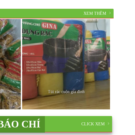
XEM THÊM
ợ
Túi rác cuộn gia đình
BÁO CHÍ
CLICK XEM