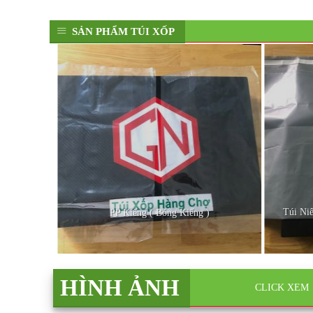
SẢN PHẨM TÚI XỐP
Túi Ni
PP Kiếng ( Bóng Kiếng )
HÌNH ẢNH
CLICK XEM