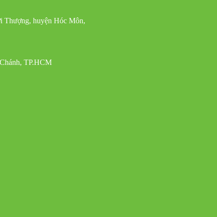
ới Thượng, huyện Hóc Môn,
h Chánh, TP.HCM