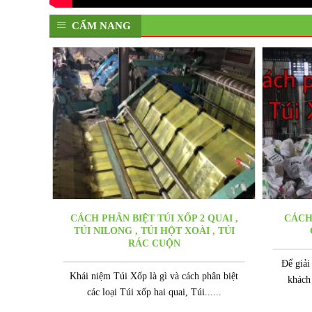
CẨM NANG
CÁCH PHÂN BIỆT TÚI XỐP 2 QUAI ,
CÁCH
TÚI NILONG , TÚI HỘT XOÀI , TÚI
RÁC CUỘN
Để giải
Khái niệm Túi Xốp là gì và cách phân biệt
khách
các loại Túi xốp hai quai, Túi......