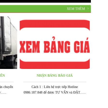
XEM THÊM
YỂN
NHẬN BẢNG BÁO GIÁ
ận chuyển
Cách 1 : Liên hệ trực tiếp Hotline
.....
0986.187.848 để được TƯ VẤN và ĐẶT......