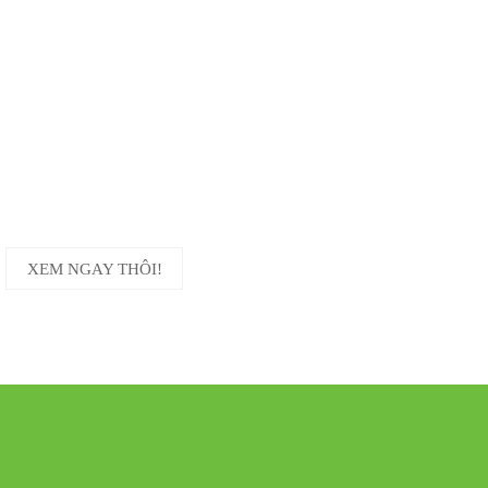
KHUYẾN MÃI
CỰC SỐC
TƯNG BỪ
XEM NGAY THÔI!