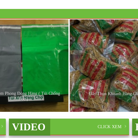
êm Phong Đóng Hàng ( Túi Chống
Dây Thun Khoanh Hàng Ch
Bóc )
VIDEO
CLICK XEM