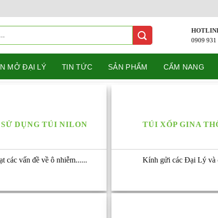
HOTLIN
0909 931
N MỞ ĐẠI LÝ
TIN TỨC
SẢN PHẨM
CẨM NANG
 SỬ DỤNG TÚI NILON
TÚI XỐP GINA T
t các vấn đề về ô nhiễm......
Kính gửi các Đại Lý và qu