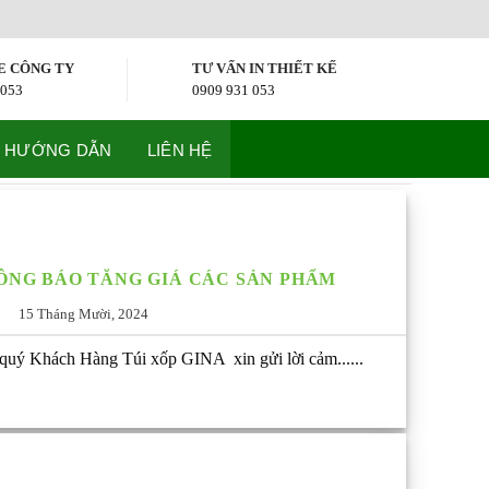
E CÔNG TY
TƯ VẤN IN THIẾT KẾ
 053
0909 931 053
HƯỚNG DẪN
LIÊN HỆ
HÔNG BÁO TĂNG GIÁ CÁC SẢN PHẨM
15 Tháng Mười, 2024
ý Khách Hàng Túi xốp GINA xin gửi lời cảm......