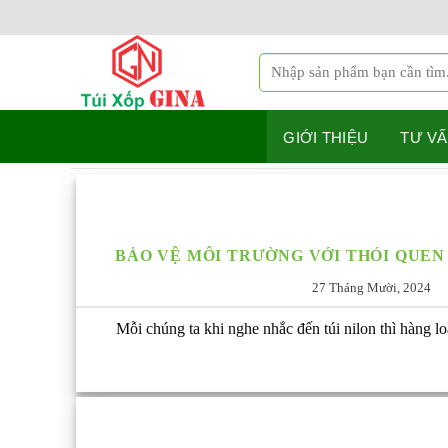
Bỏ
qua
nội
Tìm
dung
kiếm:
GIỚI THIỆU
TƯ VẤ
BẢO VỆ MÔI TRƯỜNG VỚI THÓI QUEN
27 Tháng Mười, 2024
Mỗi chúng ta khi nghe nhắc đến túi nilon thì hàng loạ