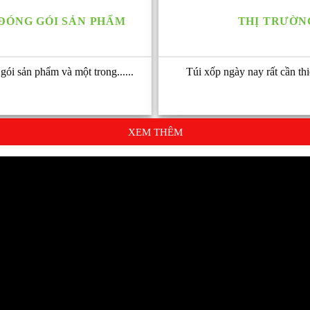
 ĐÓNG GÓI SẢN PHẨM
THỊ TRƯỜNG
 gói sản phẩm và một trong......
Túi xốp ngày nay rất cần thiế
XEM THÊM