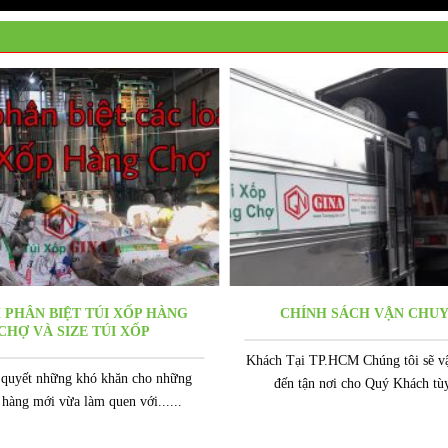
 PHÂN BIỆT TÚI XỐP HÀNG
CHÍNH SÁCH VẬN CHU
CHỢ VÀ SIZE TÚI XỐP
Khách Tại TP.HCM Chúng tôi sẽ v
 quyết những khó khăn cho những
đến tận nơi cho Quý Khách tùy.
 hàng mới vừa làm quen với......