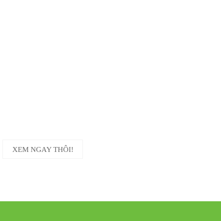
KHUYẾN MÃI
CỰC SỐC
TƯNG BỪNG
GIÁ GỐC
VỚI NHIỀU ƯU ĐÃI HẤP DẪN!
XEM NGAY THÔI!