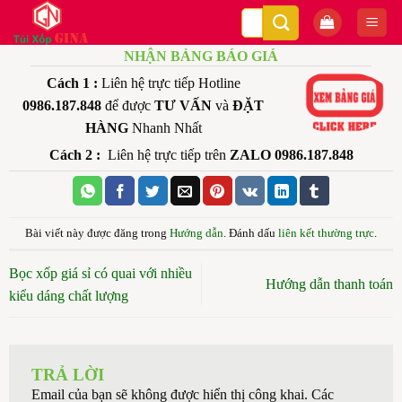
Bỏ
Tìm
qua
kiếm:
nội
NHẬN BẢNG BÁO GIÁ
dung
Cách 1 :
Liên hệ trực tiếp Hotline
0986.187.848
để được
TƯ VẤN
và
ĐẶT
HÀNG
Nhanh Nhất
Cách 2 :
Liên hệ trực tiếp trên
ZALO 0986.187.848
Bài viết này được đăng trong
Hướng dẫn
. Đánh dấu
liên kết thường trực
.
Bọc xốp giá sỉ có quai với nhiều
Hướng dẫn thanh toán
kiểu dáng chất lượng
TRẢ LỜI
Email của bạn sẽ không được hiển thị công khai.
Các