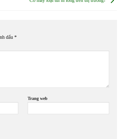
Có mấy loại túi ni lông trên thị trường?
ánh dấu
*
Trang web