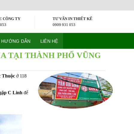
E CÔNG TY
TƯ VẤN IN THIẾT KẾ
 053
0909 931 053
HƯỚNG DẪN
LIÊN HỆ
NA TẠI THÀNH PHỐ VŨNG
c Thuộc
ở 118
 gặp C Linh
để