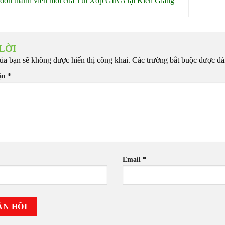
đón thành viên mới của Túi Xốp GINA tại Kiên Giang
 LỜI
ủa bạn sẽ không được hiển thị công khai.
Các trường bắt buộc được đ
uận
*
Email
*