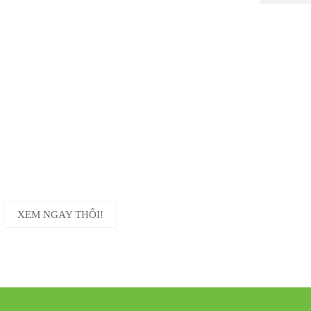
KHUYẾN MÃI
CỰC SỐC
TƯNG BỪ
XEM NGAY THÔI!