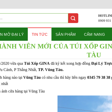
HOTLIN
0909 931
N MỞ ĐẠI LÝ
TIN TỨC
SẢN PHẨM
CẨM NANG
ÀNH VIÊN MỚI CỦA TÚI XỐP GI
TÀU
/2020 vừa qua
Túi Xốp GINA
đã ký kết xong hợp đồng
Đại Lý Trự
u Cảnh, P Thắng Nhất,
TP. Vũng Tàu.
h hàng nào tại
Vũng Tàu
có nhu cầu thì hãy liên ngay
0345 79 38 38
t nhất
h ảnh cửa hàng tại Vũng Tàu