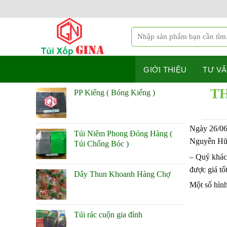
Bỏ
qua
nội
Tìm
dung
kiếm:
GIỚI THIỆU
TƯ VẤ
TH
PP Kiếng ( Bóng Kiếng )
Ngày 26/06
Túi Niêm Phong Đóng Hàng (
Nguyễn Hữ
Túi Chống Bóc )
– Quý khác
được giá tố
Dây Thun Khoanh Hàng Chợ
Một số hìn
Túi rác cuộn gia đình