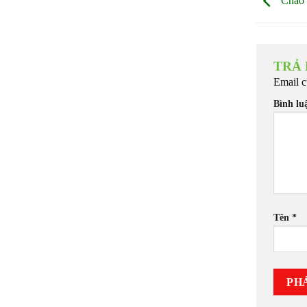
Chào 
TRẢ
Email c
Bình l
Tên
*